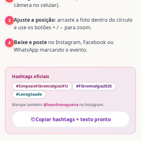
câmera no celular).
Ajuste a posição
: arraste a foto dentro do círculo
3
e use os botões + / − para zoom.
Baixe e poste
no Instagram, Facebook ou
4
WhatsApp marcando o evento.
Hashtags oficiais
#SimposioFibromialgiaUFU
#Fibromialgia2026
#LenogSaude
Marque também:
@leandronogueira
no Instagram.
Copiar hashtags + texto pronto